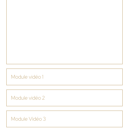
Bienvenue
Bienvenue ! (Vidéo)
Module Certification
Supports de certification (Document)
Guide pour votre évaluation – À lire
attentivement (Document)
Module vidéo 1
Module vidéo 2
Module Vidéo 3