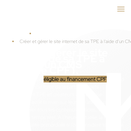
ID
MENEO
Accueil
Formations
Créer et gérer le site internet de sa TPE à l’aide d’un C
Créer et gérer le site
internet de sa TPE à
l’aide d’un CMS
(éligible CPF)
Cette formation
éligible au financement CPF
répond
à une demande forte de la part des chefs
d’entreprises TPE et créateurs d’entreprise
souhaitant avoir la main sur leur site afin de pouvoir
ainsi y publier tous les contenus, articles, vidéos ou
photos, en temps réel. A l’heure actuelle, la réactivité
est une qualité primordiale si l’on considère le monde