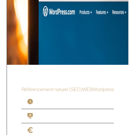
Créer et gérer le site internet de sa TPE à
l’aide d’un CMS (éligible CPF)
Référencement naturel (SEO)
WEB
Wordpress
Durée :
42h
Modalité :
Hybride
Tarif :
2000€ HT