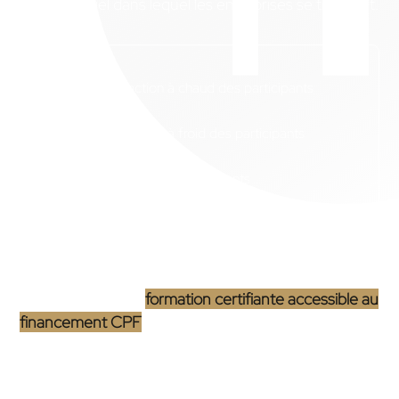
concurrentiel dans lequel les entreprises se trouvent.
Taux de satisfaction à chaud des participants
Taux de satisfaction à froid des participants
Taux de présence des participants
Objectifs pédagogiques :
L’objectif de cette
formation certifiante accessible au
financement CPF
est d’apporter aux personnes
souhaitant être présentes sur Internet, la possibilité
de créer et de gérer un site, directement, sans la
nécessité d’une intervention externe.