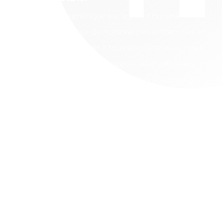
L’accessibilité numérique est aujourd’hui une
exigence légale pour de nombreuses entreprises et
institutions. Elle permet à tous les utilisateurs, quels
que soient leurs profils, d’accéder et d’utiliser les
services en ligne. Notre agence vous accompagne
dans la mise en conformité de votre site web en
réalisant un audit RGAA rigoureux, complet et
orienté vers l’action.
Pourquoi l’audit RGAA est devenu
indispensable
Depuis la loi du 11 février 2005 et plus récemment