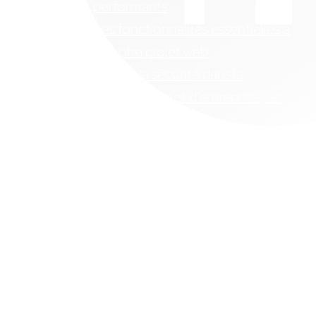
intranets performants
Intranet : Les fonctionnalités essentielles à
inclure dans votre projet web
L’importance de la sécurité dans la
conception d’un intranet d’entreprise par
notre agence web
Les avantages de confier la création de
votre intranet d’entreprise à une agence
spécialisée
Prendre RDV