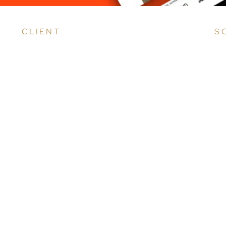
CLIENT
S
Seconde Chance est la boutique en ligne
Po
officielle dédiée à la vente de produits
la
reconditionnés et d'occasion de la marque
ce 
JBL. Elle propose une sélection d'articles
No
audio tels que des casques, des enceintes,
Pr
et d'autres équipements JBL, tous remis à
ad
neuf ou ayant déjà été utilisés, mais
li
soigneusement vérifiés et testés pour
pe
garantir leur bon fonctionnement.
le
L'objectif de cette boutique est de
la
permettre aux clients d'acheter des
de
produits JBL de qualité à un prix réduit,
ex
tout en contribuant à une démarche
po
écologique.🌱🎵
l'o