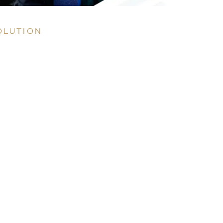
OLUTION
ur Seconde Chance, nous avons réalisé
 création graphique du site, en veillant à
qu'il soit à la fois attractif et fonctionnel.
us avons ensuite mis en place un site
estashop sur-mesure, parfaitement
apté aux besoins de la boutique en
gne. Une fonctionnalité clé de ce site
rmet aux particuliers de mettre en vente
urs produits d'occasion directement sur
 plateforme. Cette option a été intégrée
 manière fluide, offrant ainsi une
périence de vente simple et intuitive
ur les utilisateurs, tout en enrichissant
ffre disponible sur le site. 🌱