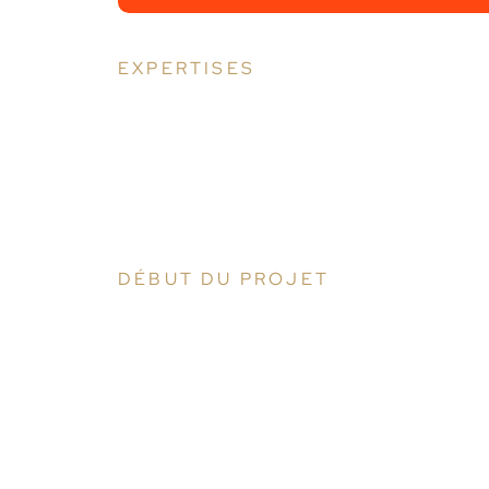
EXPERTISES
Design & graphisme
PrestaShop
Marketplace
DÉBUT DU PROJET
2022