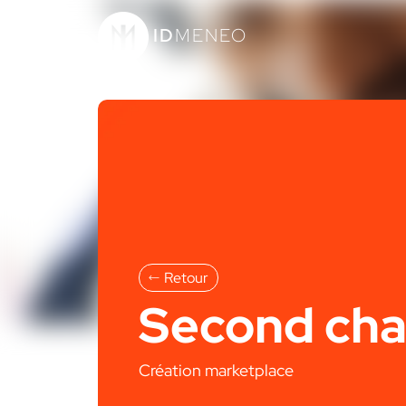
ID
MENEO
Retour
Second ch
Création marketplace