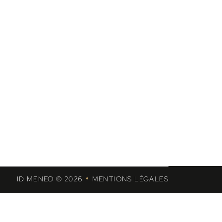
ris
Agence SEA à la performance Paris
ID MENEO © 2026
MENTIONS LÉGALES