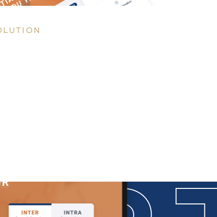
OLUTION
éation graphique et mise en place d'un
te WordPress sur-mesure.