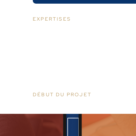
EXPERTISES
SEO
Wordpress
Design & graphisme
Création de site internet
DÉBUT DU PROJET
2021