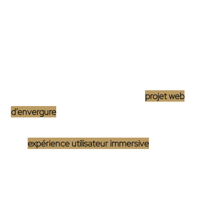
Quand choisir une agence WordPress
plutôt qu’un freelance ?
Cas de projets nécessitant une expertise
variée
Imaginez que vous avez en tête un
projet web
d’envergure
, un de ceux qui ne se contentent pas
d’une simple présence en ligne mais visent à créer
une
expérience utilisateur immersive
, intégrant des
fonctionnalités complexes et des optimisations SEO
pointues. Ici, la question n’est plus
« Qui est le moins
cher ? »
mais
« Qui a les compétences pour donner
vie à ma vision ? »
. Une agence WordPress, avec son