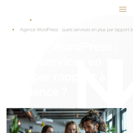
ID
MENEO
Accueil
Guide Agence WordPress
Agence WordPress : quels services en plus par rapport à
Agence WordPress :
quels services en
plus par rapport à un
freelance ?