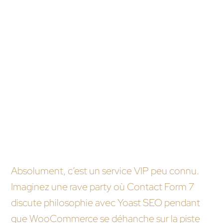
d’interruptions imprévues ? Si vos réponses
penchent vers un besoin de diversité dans les
compétences et une garantie de continuité sans
faille, alors l’agence WordPress sera probablement
votre alliée idéale.
FAQ humoristique
Les agences WordPress organisent-elles des
fêtes secrètes pour les plugins ?
Absolument, c’est un service VIP peu connu.
Imaginez une rave party où Contact Form 7
discute philosophie avec Yoast SEO pendant
que WooCommerce se déhanche sur la piste