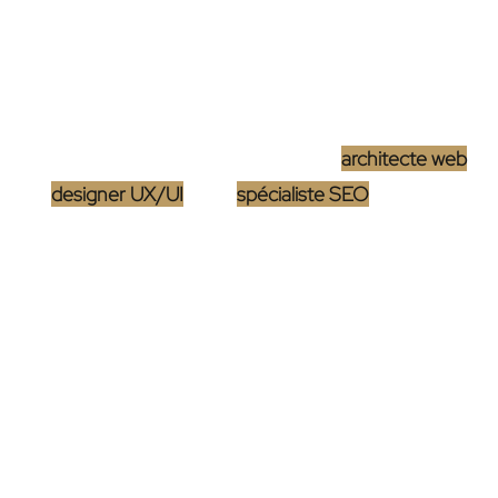
réalité digitale avec précision.
D’autre part, une agence WordPress déploie un
arsenal de compétences diversifiées grâce à son
équipe multidisciplinaire. Imaginez un
architecte web
,
un
designer UX/UI
et un
spécialiste SEO
travaillant
de concert pour créer non seulement un site
esthétiquement plaisant mais aussi optimisé pour les
moteurs de recherche et offrant une expérience
utilisateur sans pareil.
La différence en termes de support et
maintenance
Mais qu’en est-il après le lancement du site ? La