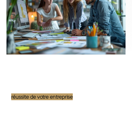
Le choix entre une
agence WordPress
et un
freelance pour le développement de son projet web
est une décision clé qui peut grandement influencer
la
réussite de votre entreprise
en ligne. Chaque
option offre des avantages distincts, mais les
services additionnels proposés par une agence
peuvent en fait faire toute la différence en fonction