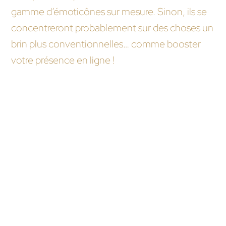
gamme d’émoticônes sur mesure. Sinon, ils se
concentreront probablement sur des choses un
brin plus conventionnelles… comme booster
votre présence en ligne !
Nous vous recommandons ces autres pages :
Quelle est la capacité d’une agence
WordPress à gérer des projets de grande
envergure en comparaison avec un
freelance ?
Comment une agence WordPress assure-t-
elle la sécurité du site web à long terme par
rapport à un freelance ?