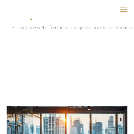
ID
MENEO
Accueil
Guide Agence web
Agence web : freelance ou agence pour la maintenance 
Agence web :
freelance ou agence
pour la maintenance
du site ?