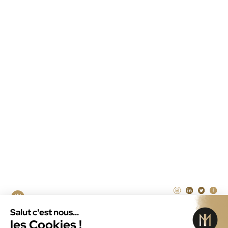
Maintenance WordPress
Maintenance PrestaShop
Agence Laravel Paris
Agence SEA à la performance Paris
Illustrateur freelance Paris
CRÉATEUR DE SOLUTIONS
NUMÉRIQUES DEPUIS 2011
ID MENEO © 2026
MENTIONS LÉGALES