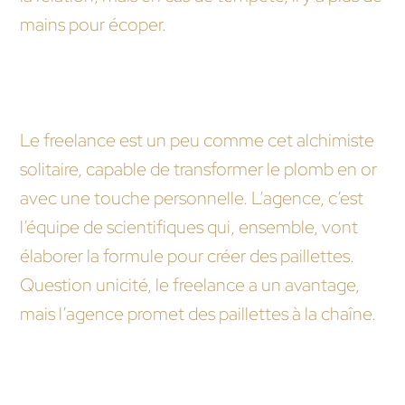
mains pour écoper.
Qui est le plus apte à comprendre l’âme de mon
site, le transformer en licorne de l’internet ?
Le freelance est un peu comme cet alchimiste
solitaire, capable de transformer le plomb en or
avec une touche personnelle. L’agence, c’est
l’équipe de scientifiques qui, ensemble, vont
élaborer la formule pour créer des paillettes.
Question unicité, le freelance a un avantage,
mais l’agence promet des paillettes à la chaîne.
Et si mon budget est plus serré que le costume
d’un super-héros, je fais comment ?