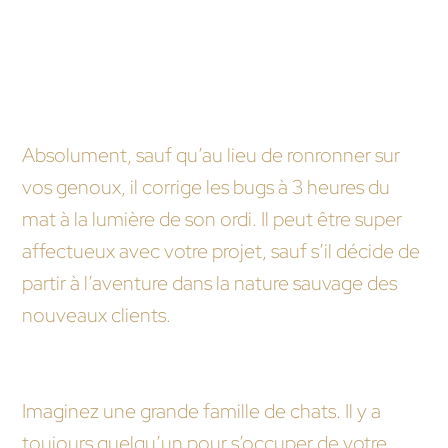
FAQ humoristique
Est-ce que choisir un freelance pour la
maintenance de mon site, c’est comme
adopter un chat ?
Absolument, sauf qu’au lieu de ronronner sur
vos genoux, il corrige les bugs à 3 heures du
mat à la lumière de son ordi. Il peut être super
affectueux avec votre projet, sauf s’il décide de
partir à l’aventure dans la nature sauvage des
nouveaux clients.
Et une agence web, ça ressemble à quoi alors ?
Imaginez une grande famille de chats. Il y a
toujours quelqu’un pour s’occuper de votre