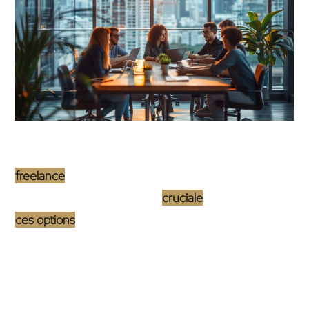
La décision d’opter pour une
agence web
ou un
freelance
pour la maintenance et le support à long
terme de votre site web est
cruciale
. Chacune de
ces options
présente des avantages uniques ainsi
que des contraintes. La maintenance d’un site web
ne se limite pas à sa mise à jour technique : elle
englobe également le support, les améliorations
pour l’expérience utilisateur et l’adaptation aux