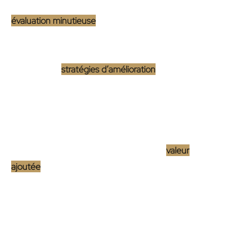
d’un site internet
? D’abord, elle procède à une
évaluation minutieuse
de l’interface actuelle, se
focalisant sur l’ergonomie et l’expérience utilisateur
pour identifier les zones à améliorer. Ensuite, elle
propose des
stratégies d’amélioration
innovantes,
incluant une conception responsive, une navigation
intuitive et l’intégration d’éléments visuels captivants.
Le processus ne s’arrête pas là : après
l’implémentation, un suivi rigoureux assure que les
améliorations apportent réellement une
valeur
ajoutée
au site. Ce parcours
Évaluation et analyse de l’interface