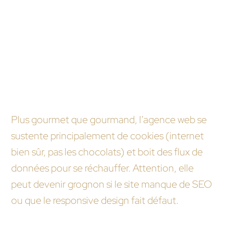
facilite leur parcours ? C’est exactement ce que
permettent ces tests, offrant une mine
d’informations précieuses pour peaufiner l’interface.
FAQ humoristique
Une agence web, ça mange quoi en hiver ?
Plus gourmet que gourmand, l’agence web se
sustente principalement de cookies (internet
bien sûr, pas les chocolats) et boit des flux de
données pour se réchauffer. Attention, elle
peut devenir grognon si le site manque de SEO
ou que le responsive design fait défaut.
Peut-on parler de magie noire lorsqu’on