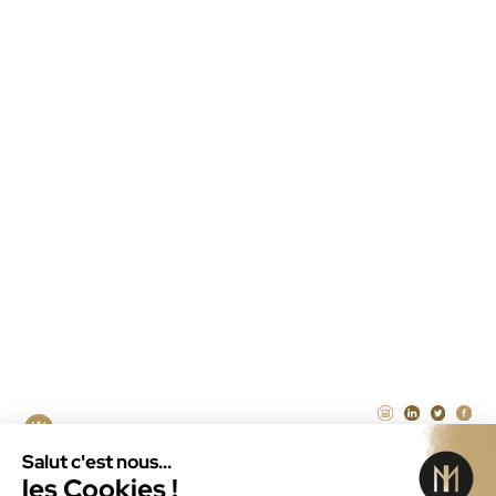
Guide Agence intranet
Agence web
Maintenance WordPress
Maintenance PrestaShop
Agence Laravel Paris
Agence SEA à la performance Paris
Illustrateur freelance Paris
CRÉATEUR DE SOLUTIONS
NUMÉRIQUES DEPUIS 2011
ID MENEO © 2026
MENTIONS LÉGALES