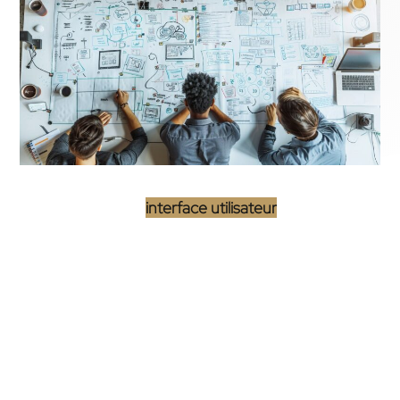
L’amélioration de l’
interface utilisateur
est cruciale
pour garantir une expérience de navigation fluide et
agréable sur un site web. Une
agence web
, avec son
expertise, joue un rôle déterminant dans l’évolution
de cette interface, en s’assurant que chaque
utilisateur trouve intuitivement ce qu’il cherche. Mais
quel est le rôle d’une agence web dans la création