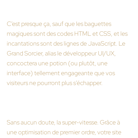
évoque l’optimisation de mon interface
utilisateur ?
C’est presque ça, sauf que les baguettes
magiques sont des codes HTML et CSS, et les
incantations sont des lignes de JavaScript. Le
Grand Sorcier, alias le développeur UI/UX,
concoctera une potion (ou plutôt, une
interface) tellement engageante que vos
visiteurs ne pourront plus s’échapper.
Si mon site était un super-héros, quelle serait sa
superpuissance après passage dans une agence
web ?
Sans aucun doute, la super-vitesse. Grâce à
une optimisation de premier ordre, votre site