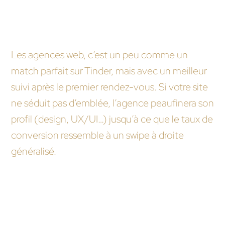
Y a-t-il une garantie de satisfaction ou c’est
comme les rendez-vous Tinder où on ne sait
jamais sur qui on va tomber ?
Les agences web, c’est un peu comme un
match parfait sur Tinder, mais avec un meilleur
suivi après le premier rendez-vous. Si votre site
ne séduit pas d’emblée, l’agence peaufinera son
profil (design, UX/UI…) jusqu’à ce que le taux de
conversion ressemble à un swipe à droite
généralisé.
Nous vous recommandons ces autres pages :
Quelle est l’importance du design dans le
processus de création d’un site web par une
agence ?