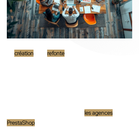
La
création
ou la
refonte
d’une boutique en ligne
sous PrestaShop amène souvent à la question
cruciale : faut-il choisir une
agence PrestaShop
ou
se tourner vers un
freelance
spécialisé ? Cette
interrogation est légitime car l’impact de cette
décision sur le succès de votre projet e-commerce
est non négligeable. D’une part,
les agences
PrestaShop
déploient un large éventail de services,
supportés par une équipe multidisciplinaire et une