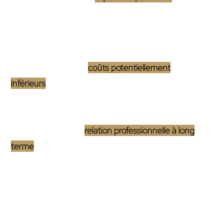
fait preuve garantit un travail de qualité supérieure,
souvent enrichi par une veille technologique
constante.
Sans oublier que les
coûts potentiellement
inférieurs
, dus à l’absence de frais généraux
importants typiques des agences, rendent cette
option financièrement attractive. Enfin, la possibilité
de développer une
relation professionnelle à long
terme
, bénéfique pour les mises à jour futures ou les
projets complémentaires, constitue un avantage non
négligeable.
Limites et défis du choix d’un freelance