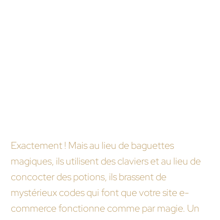
à décider si le recours à un freelance est la meilleure
option pour donner vie à votre vision e-commerce
sur PrestaShop.
FAQ humoristique
Une agence PrestaShop, c’est quoi ? Un
groupe de sorciers du Web ?
Exactement ! Mais au lieu de baguettes
magiques, ils utilisent des claviers et au lieu de
concocter des potions, ils brassent de
mystérieux codes qui font que votre site e-
commerce fonctionne comme par magie. Un