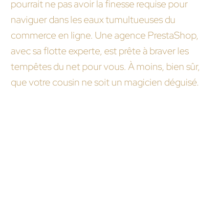
pourrait ne pas avoir la finesse requise pour
naviguer dans les eaux tumultueuses du
commerce en ligne. Une agence PrestaShop,
avec sa flotte experte, est prête à braver les
tempêtes du net pour vous. À moins, bien sûr,
que votre cousin ne soit un magicien déguisé.
Nous vous recommandons ces autres pages :
Quel est le niveau d’expertise d’une agence
PrestaShop comparé à un freelance ?
Les délais d’exécution des projets sont-ils
différents entre une agence PrestaShop et un
freelance ?
Agence PrestaShop versus freelance : qui offre
le meilleur support après-vente ?