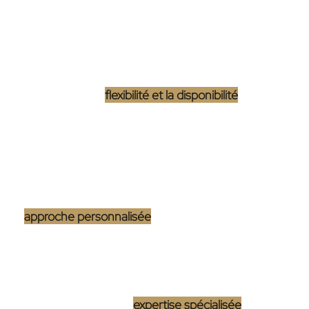
basé à Bordeaux, c’est comme engager un artisan
pour une œuvre sur mesure. Cette décision
présente des avantages notables qui peuvent
s’avérer décisifs pour le succès de votre boutique en
ligne. D’abord, la
flexibilité et la disponibilité
d’un
freelance sont incomparables. Sans les contraintes
d’une structure lourde, il peut s’adapter aux horaires
atypiques et répondre rapidement aux demandes
urgentes.
L’
approche personnalisée
est un autre atout majeur.
Un freelance prend le temps de comprendre vos
besoins spécifiques et d’y répondre avec précision,
offrant ainsi une solution parfaitement adaptée à
votre projet. De plus, l’
expertise spécialisée
dont il