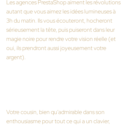
Les agences PrestaShop aiment les révolutions
autant que vous aimez les idées lumineuses à
3h du matin. Ils vous écouteront, hocheront
sérieusement la tête, puis puiseront dans leur
magie noire pour rendre votre vision réelle (et
oui, ils prendront aussi joyeusement votre
argent).
En fin de compte, pourquoi choisir une agence
PrestaShop au lieu de tenter ma chance avec
mon cousin qui a « des compétences en
informatique » ?
Votre cousin, bien qu’admirable dans son
enthousiasme pour tout ce qui a un clavier,