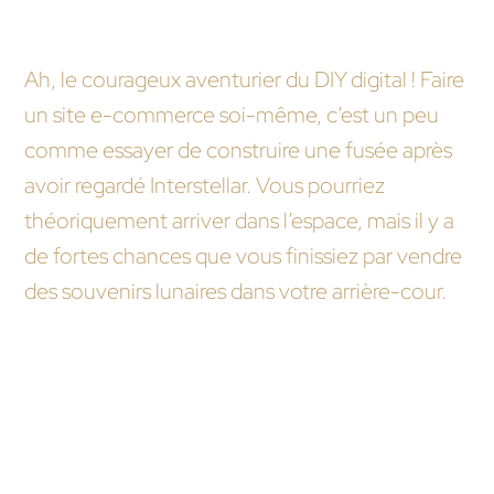
même ? J’ai regardé une vidéo YouTube sur
PrestaShop une fois.
Ah, le courageux aventurier du DIY digital ! Faire
un site e-commerce soi-même, c’est un peu
comme essayer de construire une fusée après
avoir regardé Interstellar. Vous pourriez
théoriquement arriver dans l’espace, mais il y a
de fortes chances que vous finissiez par vendre
des souvenirs lunaires dans votre arrière-cour.
Est-ce qu’une agence va comprendre que mon
site est supposé révolutionner le commerce en
ligne, ou vont-ils juste hocher la tête et prendre
mon argent ?