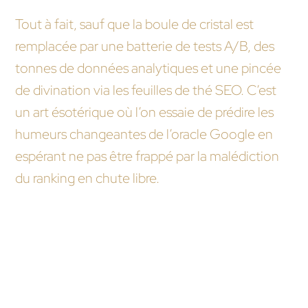
dans une boule de cristal ?
Tout à fait, sauf que la boule de cristal est
remplacée par une batterie de tests A/B, des
tonnes de données analytiques et une pincée
de divination via les feuilles de thé SEO. C’est
un art ésotérique où l’on essaie de prédire les
humeurs changeantes de l’oracle Google en
espérant ne pas être frappé par la malédiction
du ranking en chute libre.
Nous vous recommandons ces autres pages :
Quel est le rôle de l’expérience utilisateur (UX)
dans l’optimisation SEO par une agence web ?