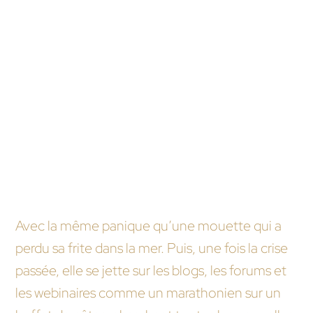
concurrents. C’est un travail minutieux qui
requiert patience et persévérance, mais dont
les fruits sont doux pour ceux qui savent
attendre.
FAQ humoristique
Comment une agence web réagit-elle à un
changement d’algorithme de Google ?
Avec la même panique qu’une mouette qui a
perdu sa frite dans la mer. Puis, une fois la crise
passée, elle se jette sur les blogs, les forums et
les webinaires comme un marathonien sur un