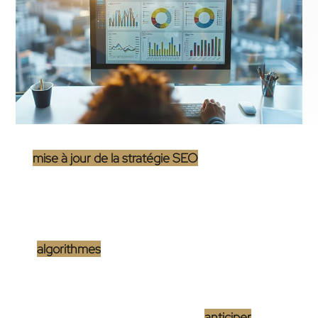
La
mise à jour de la stratégie SEO
est une tâche
primordiale pour toute
agence web
souhaitant
maintenir et améliorer le positionnement de ses
clients sur Google. Le moteur de recherche, avec
ses
algorithmes
en perpétuelle évolution, pose un
véritable défi. Comprendre les rouages de ces
changements permet aux agences d’affiner leurs
méthodes de référencement pour
anticiper
les