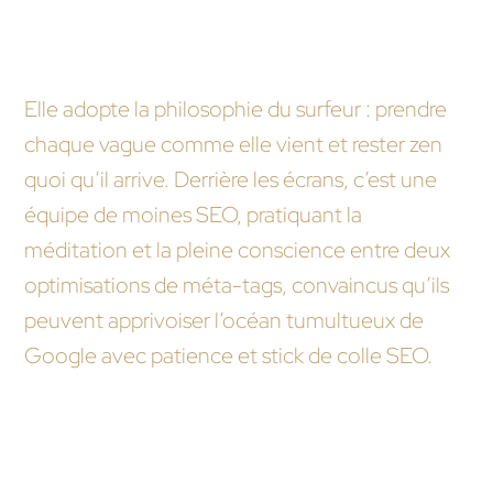
Comment une agence web fait-elle pour ne
pas perdre son calme chaque fois que Google
change son algorithme ?
Elle adopte la philosophie du surfeur : prendre
chaque vague comme elle vient et rester zen
quoi qu’il arrive. Derrière les écrans, c’est une
équipe de moines SEO, pratiquant la
méditation et la pleine conscience entre deux
optimisations de méta-tags, convaincus qu’ils
peuvent apprivoiser l’océan tumultueux de
Google avec patience et stick de colle SEO.
Est-ce que suivre les caprices de l’algorithme
de Google, c’est un peu comme essayer de lire