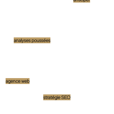
impacts potentiels sur la visibilité en ligne. À travers
une exploration des différentes mises à jour
algorithmiques et de leur influence, cet article
démontre comment une veille constante, couplée à
des
analyses poussées
, forge le socle d’une
stratégie SEO résiliente. Ensuite, nous examinerons
comment une agence web aide-t-elle à optimiser le
référencement SEO
, ainsi que les améliorations
techniques, constituant la réponse agile d’une
agence web
face à ces changements. Cela met en
lumière l’importance cruciale de l’adaptation dans la
préservation d’une
stratégie SEO
efficace.